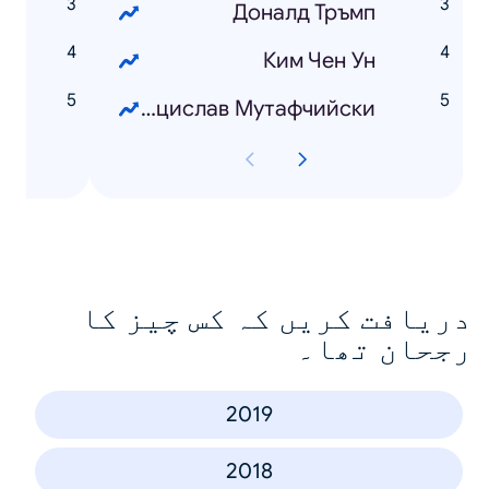
s
Доналд Тръмп
Ким Чен Ун
Генерал Венцислав Мутафчийски
دریافت کریں کہ کس چیز کا
رجحان تھا۔
2019
2018