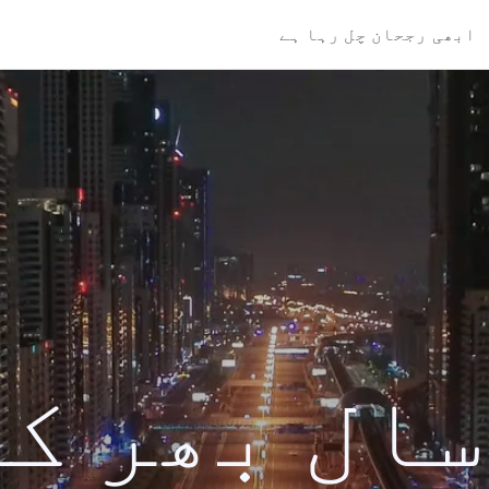
ابھی رجحان چل رہا ہے
کی سال بھر ک