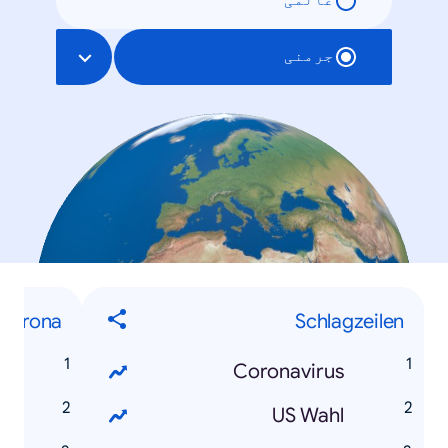
عالمی
جرمنی
Corona
Schlagzeilen
s
Coronavirus
d
US Wahl