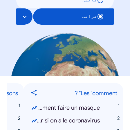
عالمی
فرانس
hansons
Les "comment" ?
e
Comment faire un masque ?
b
Comment savoir si on a le coronavirus ?