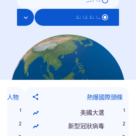
عالمی
ہانگ کانگ
話題人物
熱爆國際頭條
燊
美國大選
元
新型冠狀病毒