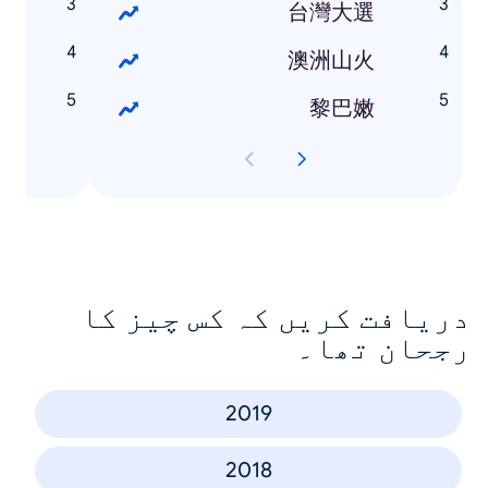
娥
台灣大選
勇
澳洲山火
明
黎巴嫩
دریافت کریں کہ کس چیز کا
رجحان تھا۔
2019
2018