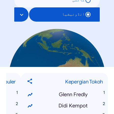
عالمی
انڈونیشیا
populer
Kepergian Tokoh
a
Glenn Fredly
B
Didi Kempot