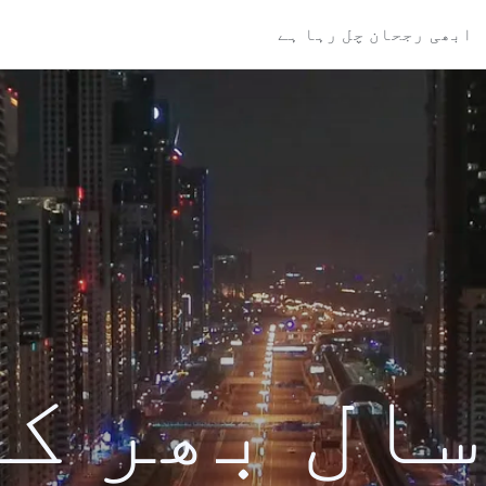
ابھی رجحان چل رہا ہے
کی سال بھر ک