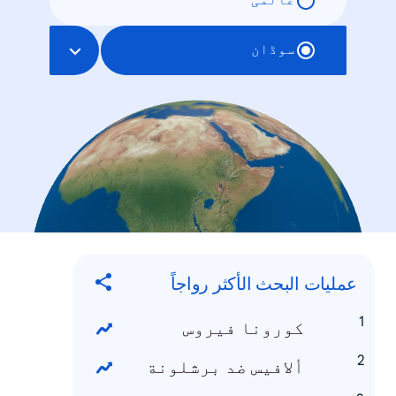
عالمی
سوڈان
عمليات البحث الأكثر رواجاً
كورونا فيروس
ألافيس ضد برشلونة