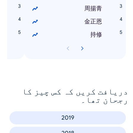
農
周揚青
登
金正恩
鳳
持修
دریافت کریں کہ کس چیز کا
رجحان تھا۔
2019