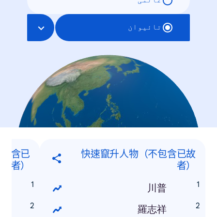
عالمی
تائیوان
不包含已
快速竄升人物（不包含已故
故者）
者）
普
川普
恩
羅志祥