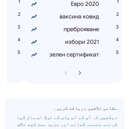
в
Евро 2020
и
ваксина ковид
в
преброяване
н
избори 2021
а
зелен сертификат
مقامی تلاشیں دریافت کریں۔
دیکھیں کہ آپ کے آس پاس کے لوگ اس سال کیا
کرنے، سننے، کھانے اور مزید بہت کچھ تلاش