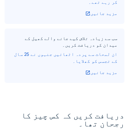
کر رہے تھے۔
مزید جانیں
سب سے زیادہ تلاش کیے جانے والے کھیل کے
میدان کو دریافت کریں۔
ان لمحات سے پردہ اٹھائیں جنہوں نے 25 سال
کے تجسس کو کھلایا۔
مزید جانیں
دریافت کریں کہ کس چیز کا
رجحان تھا۔