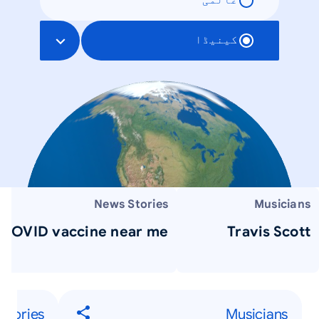
عالمی
کینیڈا
News Stories
Musicians
COVID vaccine near me
Travis Scott
Stories
Musicians