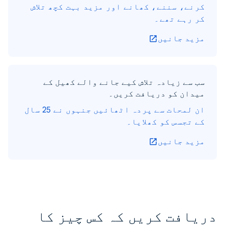
کرنے، سننے، کھانے اور مزید بہت کچھ تلاش
کر رہے تھے۔
مزید جانیں
سب سے زیادہ تلاش کیے جانے والے کھیل کے
میدان کو دریافت کریں۔
ان لمحات سے پردہ اٹھائیں جنہوں نے 25 سال
کے تجسس کو کھلایا۔
مزید جانیں
دریافت کریں کہ کس چیز کا