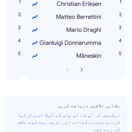
à
Christian Eriksen
o
Matteo Berrettini
o
Mario Draghi
a
Gianluigi Donnarumma
i
Måneskin
مقامی تلاشیں دریافت کریں۔
دیکھیں کہ آپ کے آس پاس کے لوگ اس سال کیا
کرنے، سننے، کھانے اور مزید بہت کچھ تلاش
کر رہے تھے۔