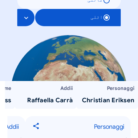
عالمی
اٹلی
ome...
Addii
Personaggi
Pass
Raffaella Carrà
Christian Eriksen
Addii
Personaggi