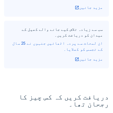
مزید جانیں
سب سے زیادہ تلاش کیے جانے والے کھیل کے
میدان کو دریافت کریں۔
ان لمحات سے پردہ اٹھائیں جنہوں نے 25 سال
کے تجسس کو کھلایا۔
مزید جانیں
دریافت کریں کہ کس چیز کا
رجحان تھا۔