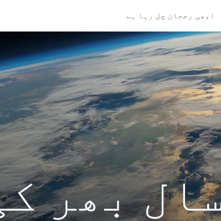
ابھی رجحان چل رہا ہے
کی سال بھر ک