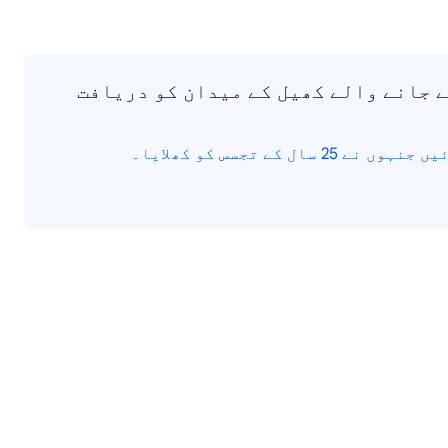
ے جانے والے کھیل کے میدان کو دریافت
ال کے تجسس کو کھلایا۔