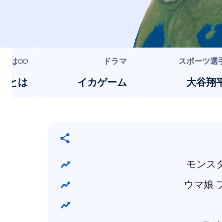
◯◯とは
ドラマ
スポーツ選
害 とは
イカゲーム
大谷翔
モンス
ウマ娘 