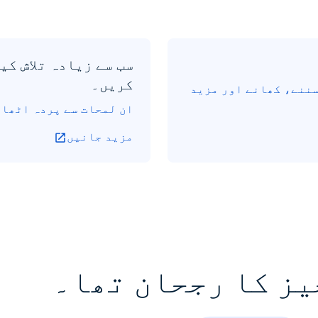
سب سے زیادہ تلاش کی
کریں۔
سننے، کھانے اور مزید
ان لمحات سے پردہ اٹھائیں جنہوں نے 25 س
مزید جانیں
یز کا رجحان تھا۔