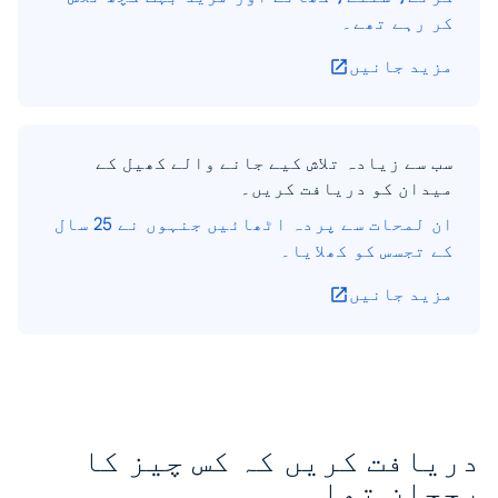
کر رہے تھے۔
مزید جانیں
سب سے زیادہ تلاش کیے جانے والے کھیل کے
میدان کو دریافت کریں۔
ان لمحات سے پردہ اٹھائیں جنہوں نے 25 سال
کے تجسس کو کھلایا۔
مزید جانیں
دریافت کریں کہ کس چیز کا
رجحان تھا۔