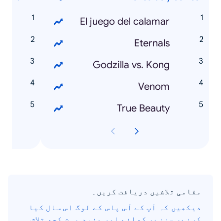
e
El juego del calamar
y
Eternals
l
Godzilla vs. Kong
a
Venom
0
True Beauty
مقامی تلاشیں دریافت کریں۔
دیکھیں کہ آپ کے آس پاس کے لوگ اس سال کیا
کرنے، سننے، کھانے اور مزید بہت کچھ تلاش