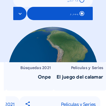
عالمی
پیرو
as
Búsquedas 2021
Películas y Series
lo
Onpe
El juego del calamar
as 2021
Películas y Series