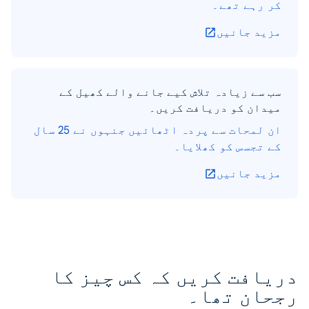
کر رہے تھے۔
مزید جانیں
سب سے زیادہ تلاش کیے جانے والے کھیل کے
میدان کو دریافت کریں۔
ان لمحات سے پردہ اٹھائیں جنہوں نے 25 سال
کے تجسس کو کھلایا۔
مزید جانیں
دریافت کریں کہ کس چیز کا
رجحان تھا۔