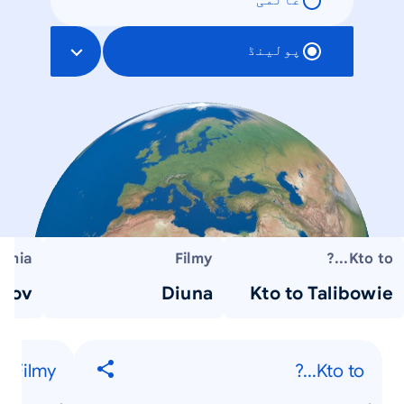
عالمی
پولینڈ
emia
Filmy
Kto to...?
 gov
Diuna
Kto to Talibowie
Filmy
Kto to...?