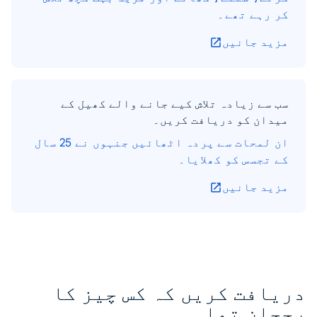
کر رہے تھے۔
مزید جانیں
سب سے زیادہ تلاش کیے جانے والے کھیل کے
میدان کو دریافت کریں۔
ان لمحات سے پردہ اٹھائیں جنہوں نے 25 سال
کے تجسس کو کھلایا۔
مزید جانیں
دریافت کریں کہ کس چیز کا
رجحان تھا۔