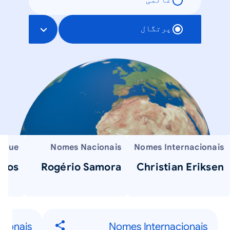
عالمی
پرتگال
que...?
Nomes Nacionais
Nomes Internacionais
sos?
Rogério Samora
Christian Eriksen
cionais
Nomes Internacionais