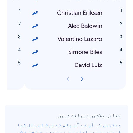
a
Christian Eriksen
h
Alec Baldwin
a
Valentino Lazaro
a
Simone Biles
s
David Luiz
مقامی تلاشیں دریافت کریں۔
دیکھیں کہ آپ کے آس پاس کے لوگ اس سال کیا
کرنے، سننے، کھانے اور مزید بہت کچھ تلاش