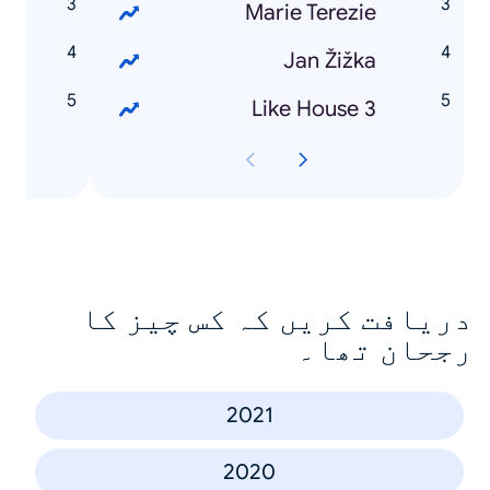
á
Marie Terezie
a
Jan Žižka
l
Like House 3
دریافت کریں کہ کس چیز کا
رجحان تھا۔
2021
2020