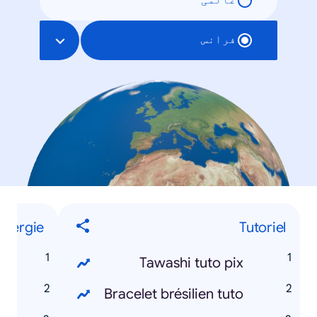
عالمی
فرانس
Énergie
Tutoriel
s
Tawashi tuto pix
l
Bracelet brésilien tuto