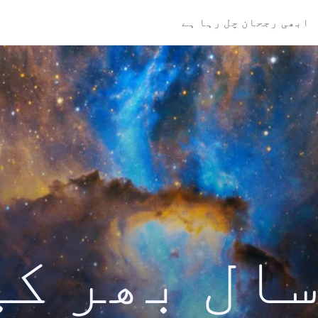
ابھی رجحان چل رہا ہے
کی سال بھر ک