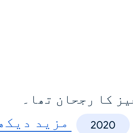
یز کا رجحان تھا۔
مزید دیکھ
2020