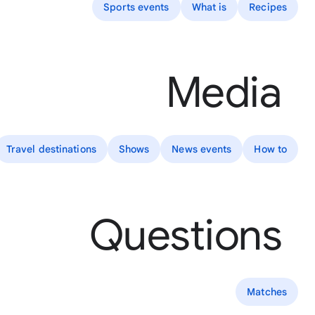
Sports events
What is
Recipes
Media
Travel destinations
Shows
News events
How to
Questions
Matches