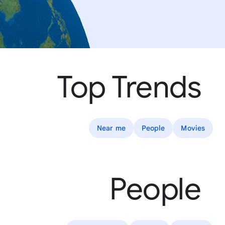
Top Trends
Near me
People
Movies
People