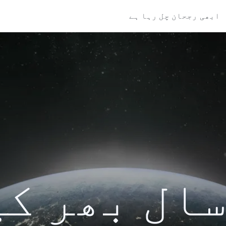
ابھی رجحان چل رہا ہے
کی سال بھر ک