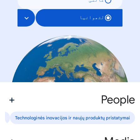
عالمی
لتھوانیا
People
lai
Technologinės inovacijos ir naujų produktų pristatymai