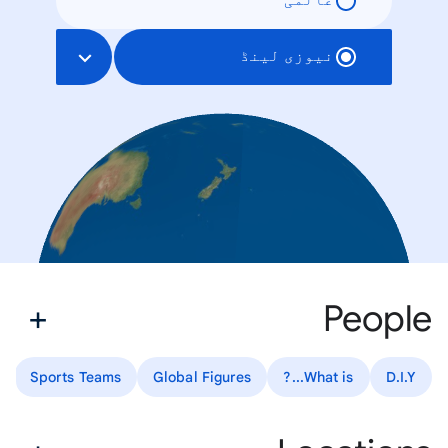
عالمی
نیوزی لینڈ
People
Sports Teams
Global Figures
What is...?
D.I.Y