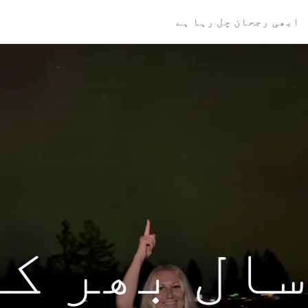
ابھی رجحان چل رہا ہے
کی سال بھر ک