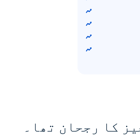
یز کا رجحان تھا۔