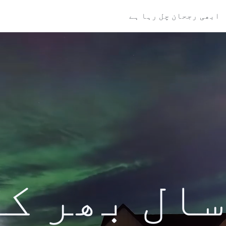
ابھی رجحان چل رہا ہے
کی سال بھر ک