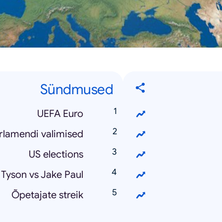
Sündmused
UEFA Euro
rlamendi valimised
US elections
 Tyson vs Jake Paul
Õpetajate streik