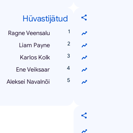
Hüvastijätud
Ragne Veensalu
Liam Payne
Karlos Kolk
Ene Veiksaar
Aleksei Navalnõi