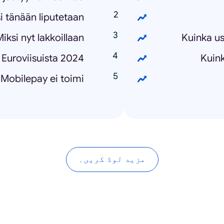
i tänään liputetaan
iksi nyt lakkoillaan
Kuinka us
 Euroviisuista 2024
Kuin
 Mobilepay ei toimi
مزید لوڈ کریں۔