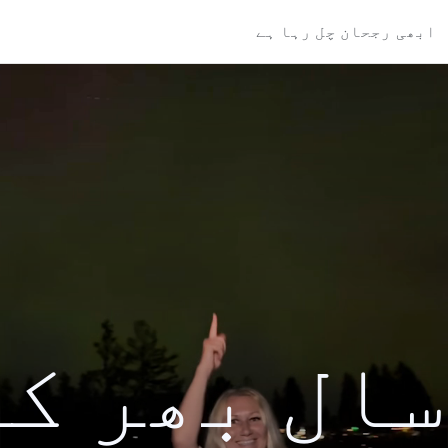
ابھی رجحان چل رہا ہے
کی سال بھر ک