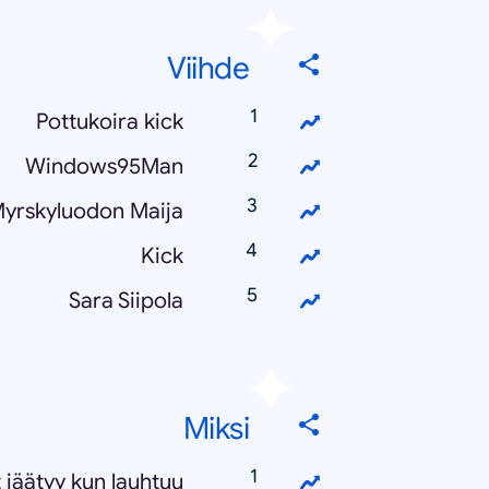
Viihde
Pottukoira kick
Windows95Man
yrskyluodon Maija
Kick
Sara Siipola
Miksi
 jäätyy kun lauhtuu