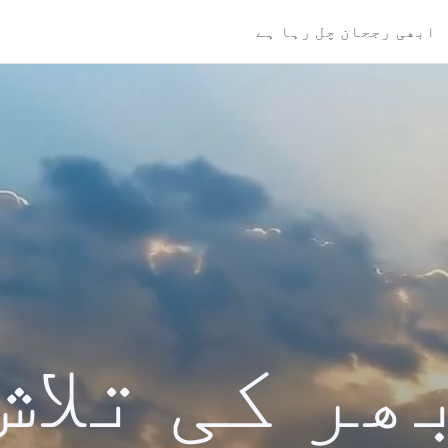
ابھی رجحان چل رہا ہے
ھر کی تلاش