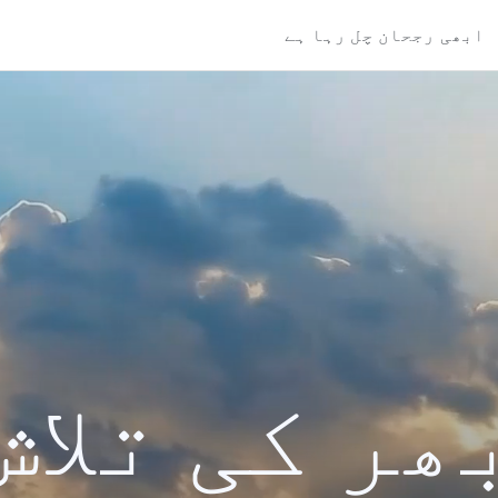
ابھی رجحان چل رہا ہے
ھر کی تلاش