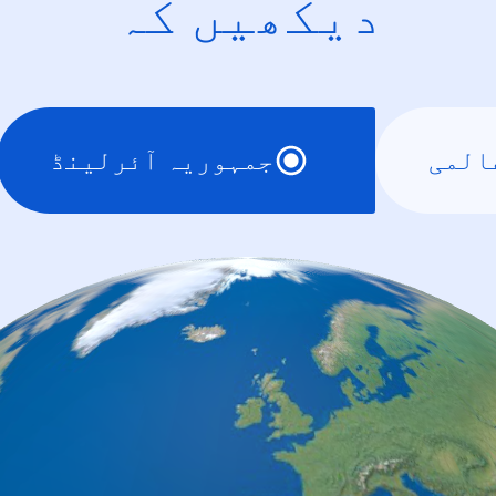
دیکھیں کہ
المی
جمہوریہ آئرلینڈ