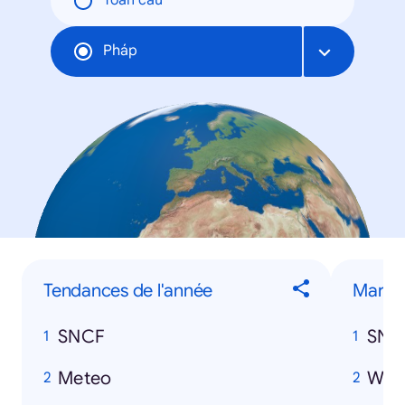
Toàn cầu
Pháp
Tendances de l'année
Marqu
SNCF
SNC
Meteo
Wan