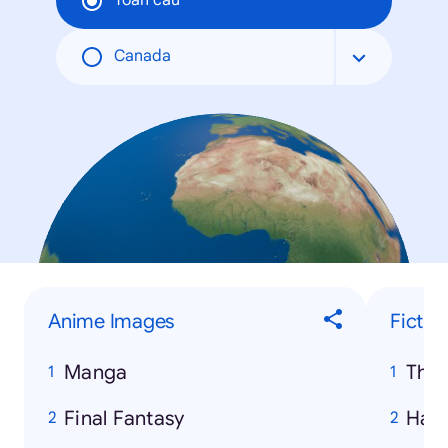
Toàn cầu
Canada
Anime Images
Fictio
Manga
The
Final Fantasy
Harr