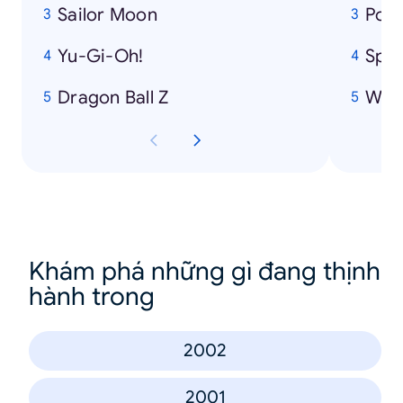
Sailor Moon
Pok
Yu-Gi-Oh!
Spi
Dragon Ball Z
Winn
Khám phá những gì đang thịnh
hành trong
2002
2001