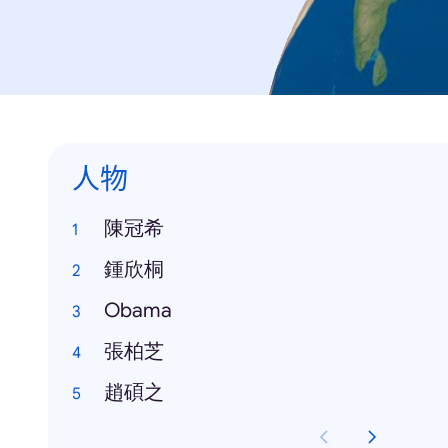
人物
陳冠希
鍾欣桐
Obama
張柏芝
趙碩之