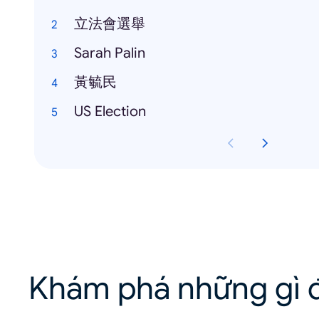
立法會選舉
Sarah Palin
黃毓民
US Election
Khám phá những gì đ