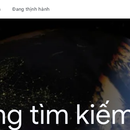
á
Đang thịnh hành
g tìm kiếm