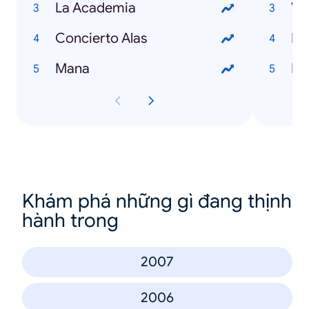
La Academia
Va
Concierto Alas
Par
Mana
Be
Khám phá những gì đang thịnh
hành trong
2007
2006