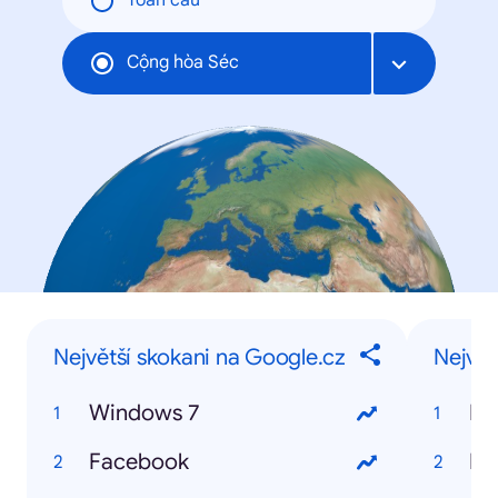
Toàn cầu
Cộng hòa Séc
Největší skokani na Google.cz
Největ
Windows 7
Ma
Facebook
La