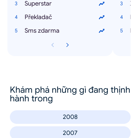
Superstar
Xi
Překladač
Ro
Sms zdarma
Mi
Khám phá những gì đang thịnh
hành trong
2008
2007