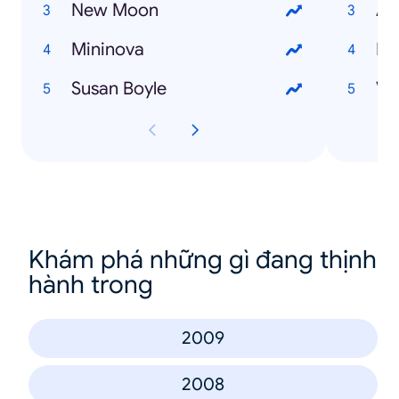
New Moon
As
Mininova
Mc
Susan Boyle
Vi
Khám phá những gì đang thịnh
hành trong
2009
2008