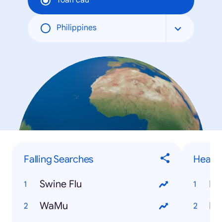
Toàn cầu
Philippines
Falling Searches
Health
Swine Flu
HC
WaMu
Dr