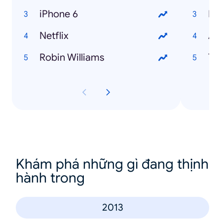
iPhone 6
Lu
Netflix
Ax
Robin Williams
Th
Khám phá những gì đang thịnh
hành trong
2013