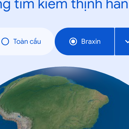
g tìm kiếm thịnh hà
Toàn cầu
Braxin