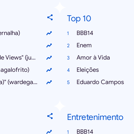
Top 10
ernalha)
BBB14
Enem
"Galinha Pintadinha Chega a 1 Bilhão de Views" (juptube)
Amor à Vida
agalofrito)
Eleições
"Mutant Giant Spider Dog (SA Wardega)" (wardegasa)
Eduardo Campos
Entretenimento
BBB14