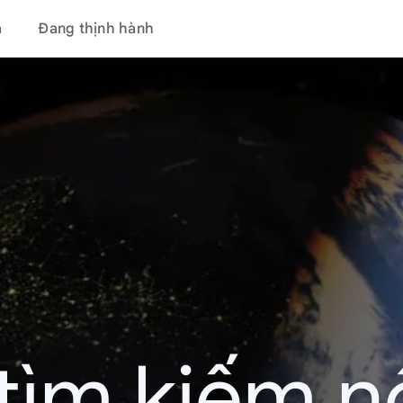
á
Đang thịnh hành
tìm kiếm nổ