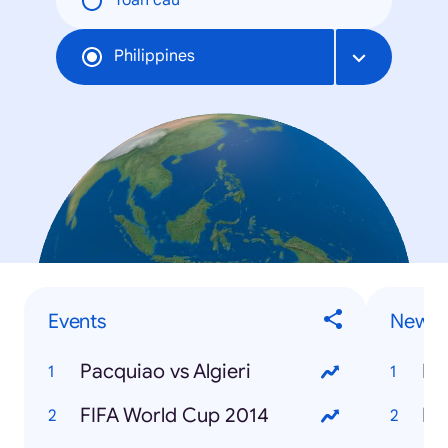
Toàn cầu
Philippines
Events
News
Pacquiao vs Algieri
M
FIFA World Cup 2014
Eb