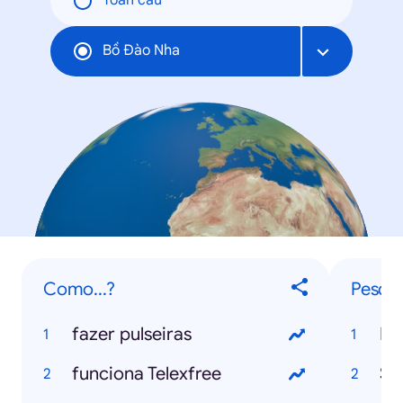
Toàn cầu
Bồ Ðào Nha
Como...?
Pesqui
fazer pulseiras
Mu
funciona Telexfree
Se