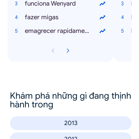
funciona Wenyard
Ro
fazer migas
Bl
emagrecer rapidamente
N
Khám phá những gì đang thịnh
hành trong
2013