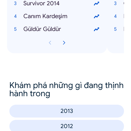
Survivor 2014
Om
Canım Kardeşim
Ma
Güldür Güldür
Kür
Khám phá những gì đang thịnh
hành trong
2013
2012