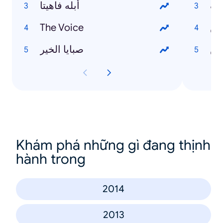
يف
أبله فاهيتا
دس
The Voice
رش
صبايا الخير
Khám phá những gì đang thịnh
hành trong
2014
2013