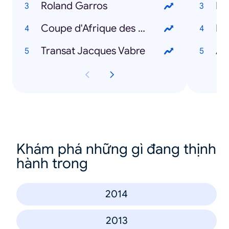
Roland Garros
Fa
Coupe d'Afrique des nations
Ma
Transat Jacques Vabre
Am
Khám phá những gì đang thịnh
hành trong
2014
2013