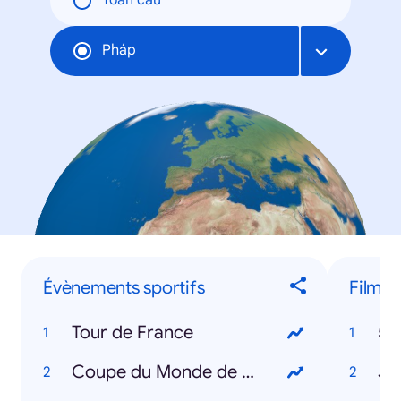
Toàn cầu
Pháp
Évènements sportifs
Films
Tour de France
50
Coupe du Monde de Rugby
Ju