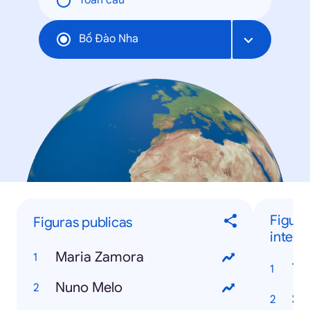
Toàn cầu
Bồ Ðào Nha
Figura
Figuras publicas
intern
Maria Zamora
Ta
Nuno Melo
Se