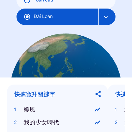
Toàn cầu
Đài Loan
快速竄升關鍵字
快速
颱風
武
我的少女時代
她