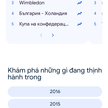
Wimbledon
из
България - Холандия
ми
Купа на конфедерациите
VI
Khám phá những gì đang thịnh
hành trong
2016
2015