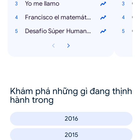
Yo me llamo
Qué
Francisco el matemático
Desafío Súper Humanos
Qu
Khám phá những gì đang thịnh
hành trong
2016
2015