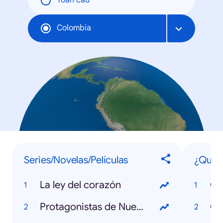
Toàn cầu
Colombia
Series/Novelas/Películas
¿Qué s
La ley del corazón
Qu
Protagonistas de Nuestra Tele