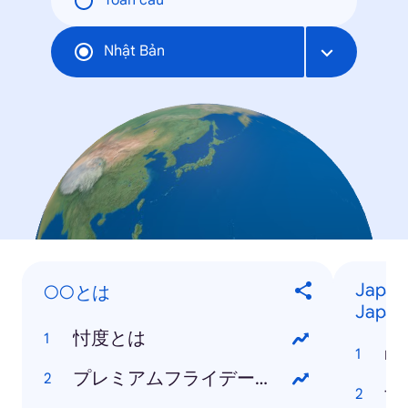
Toàn cầu
Nhật Bản
Jap
○○とは
Japan
忖度とは
no
プレミアムフライデーとは
tr