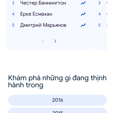
Честер Беннингтон
Он
Ерке Есмахан
Ст
Дмитрий Марьянов
Khám phá những gì đang thịnh
hành trong
2016