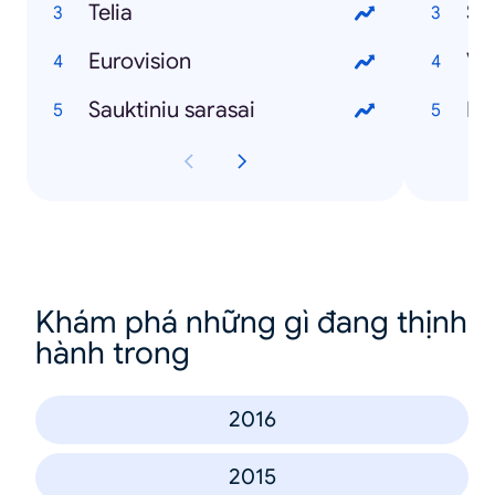
Telia
Sa
Eurovision
VM
Sauktiniu sarasai
Da
Khám phá những gì đang thịnh
hành trong
2016
2015