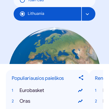
Toàn cầu
Lithuania
Populiariausios paieškos
Rengini
Eurobasket
Eu
Oras
Eu