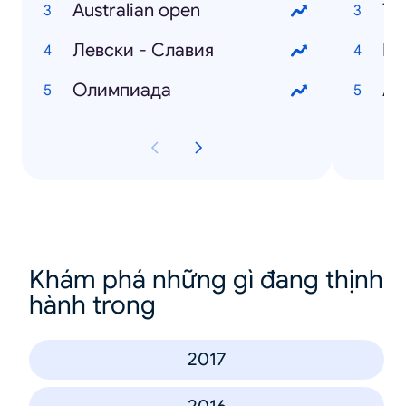
Australian open
Ту
Левски - Славия
Олимпиада
Ав
Khám phá những gì đang thịnh
hành trong
2017