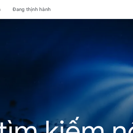
á
Đang thịnh hành
tìm kiếm nổ