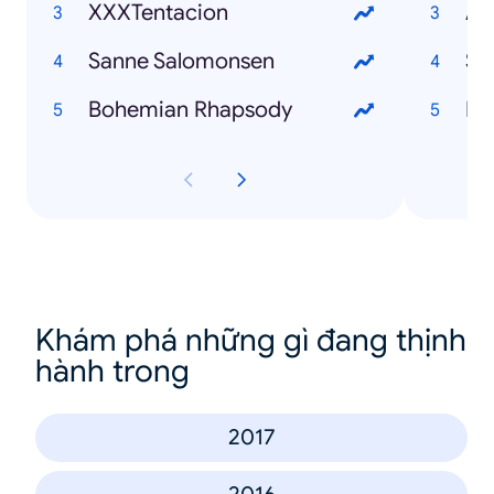
XXXTentacion
Avi
Sanne Salomonsen
St
Bohemian Rhapsody
Ma
Khám phá những gì đang thịnh
hành trong
2017